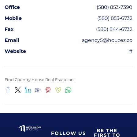
Office
(580) 853-7390
Mobile
(580) 853-6732
Fax
(580) 844-6732
Email
agency5@houzez.co
Website
#
Find Country House Real Estate on:
BE THE
FOLLOW US
FIRST TO