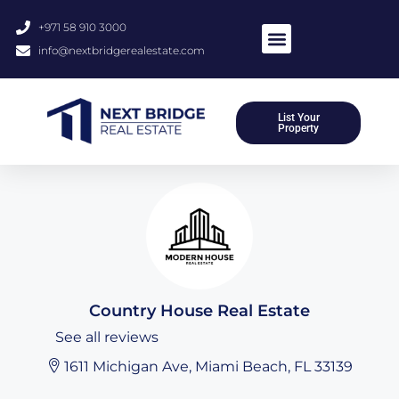
+971 58 910 3000
info@nextbridgerealestate.com
About Us
Meet Our Team
Contact Us
List Your
Property
Country House Real Estate
See all reviews
1611 Michigan Ave, Miami Beach, FL 33139