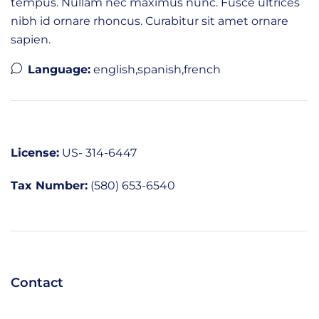
tempus. Nullam nec maximus nunc. Fusce ultrices
nibh id ornare rhoncus. Curabitur sit amet ornare
sapien.
Language:
english,spanish,french
License:
US- 314-6447
Tax Number:
(580) 653-6540
Contact