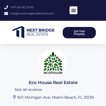
+971 58 910 3000
info@nextbridgerealestate.com
About Us
Meet Our Team
Contact Us
List Your
Property
Eco House Real Estate
See all reviews
1611 Michigan Ave, Miami Beach, FL 33139