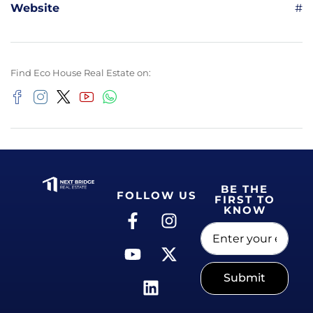
Website
#
Find Eco House Real Estate on:
BE THE
FOLLOW US
FIRST TO
KNOW
Submit