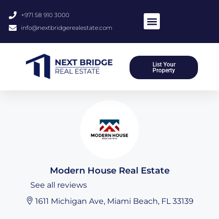
+971 58 910 3000
info@nextbridgerealestate.com
About Us
Meet Our Team
Contact Us
List Your
Property
Modern House Real Estate
See all reviews
1611 Michigan Ave, Miami Beach, FL 33139