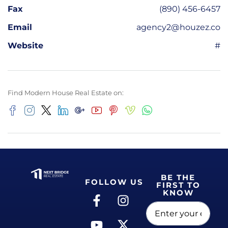
Fax
(890) 456-6457
Email
agency2@houzez.co
Website
#
Find Modern House Real Estate on:
BE THE
FOLLOW US
FIRST TO
KNOW